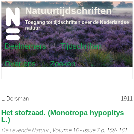
Natuurtijdschriften
Toegang tot tijdschriften over de Nederlandse
natuur
Deelnemers
Tijdschriften
Over ons
Zoeken
NL
EN
L. Dorsman
1911
Het stofzaad. (Monotropa hypopitys
L.)
De Levende Natuur
, Volume 16 - Issue 7 p. 158- 161