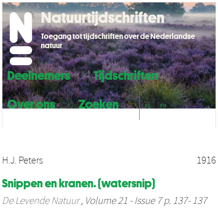
Natuurtijdschriften
Toegang tot tijdschriften over de Nederlandse
natuur
Deelnemers
Tijdschriften
Over ons
Zoeken
NL
EN
H.J. Peters
1916
Snippen en kranen. (watersnip)
De Levende Natuur
, Volume 21 - Issue 7 p. 137- 137