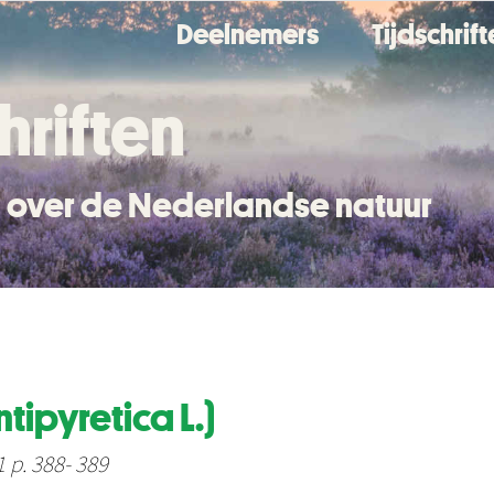
Deelnemers
Tijdschrif
hriften
en over de Nederlandse natuur
tipyretica L.)
1 p. 388- 389