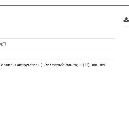
ng")
ontinalis antipyretica L.).
De Levende Natuur
,
22
(11), 388–389.