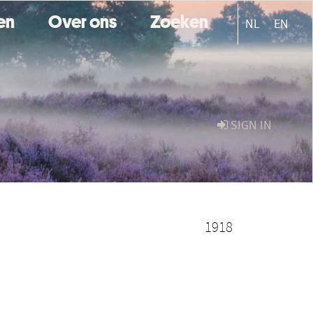
ten
Over ons
Zoeken
NL
EN
SIGN IN
1918