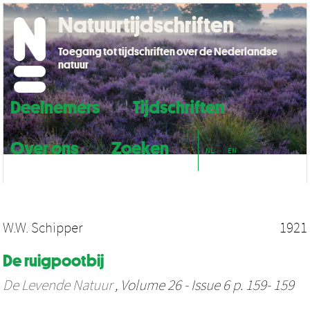
Natuurtijdschriften
Toegang tot tijdschriften over de Nederlandse
natuur
Deelnemers
Tijdschriften
Over ons
Zoeken
NL
EN
W.W. Schipper
1921
De ruigpootbij
De Levende Natuur
, Volume 26 - Issue 6 p. 159- 159