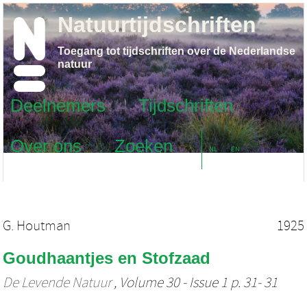
Natuurtijdschriften
Toegang tot tijdschriften over de Nederlandse
natuur
Deelnemers
Tijdschriften
Over ons
Zoeken
NL
EN
G. Houtman
1925
Goudhaantjes en Stofzaad
De Levende Natuur
, Volume 30 - Issue 1 p. 31- 31