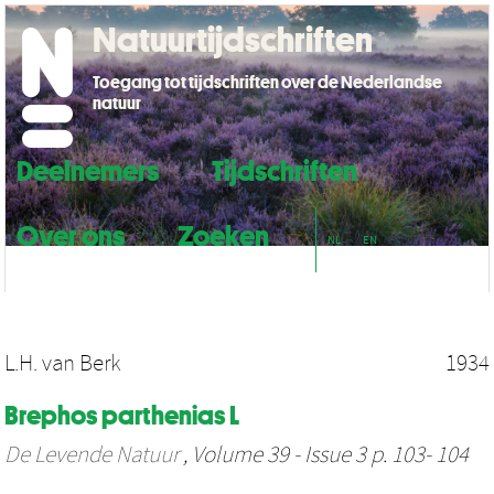
Natuurtijdschriften
Toegang tot tijdschriften over de Nederlandse
natuur
Deelnemers
Tijdschriften
Over ons
Zoeken
NL
EN
L.H. van Berk
1934
Brephos parthenias L
De Levende Natuur
, Volume 39 - Issue 3 p. 103- 104