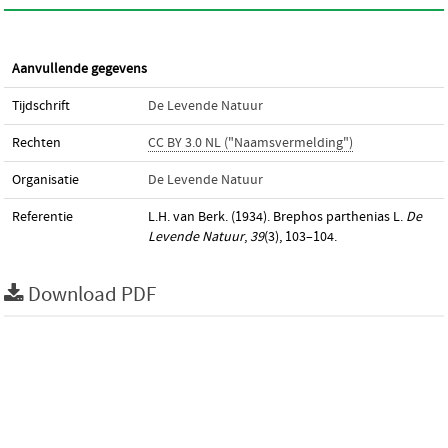
Aanvullende gegevens
Tijdschrift
De Levende Natuur
Rechten
CC BY 3.0 NL ("Naamsvermelding")
Organisatie
De Levende Natuur
Referentie
L.H. van Berk. (1934). Brephos parthenias L.
De
Levende Natuur
,
39
(3), 103–104.
Download PDF