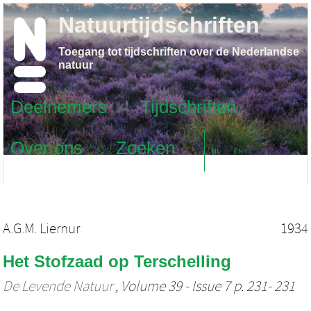
Natuurtijdschriften
Toegang tot tijdschriften over de Nederlandse
natuur
Deelnemers
Tijdschriften
Over ons
Zoeken
NL
EN
A.G.M. Liernur
1934
Het Stofzaad op Terschelling
De Levende Natuur
, Volume 39 - Issue 7 p. 231- 231