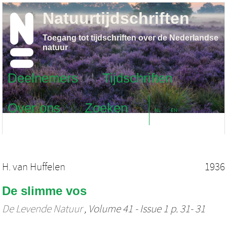
Natuurtijdschriften
Toegang tot tijdschriften over de Nederlandse
natuur
Deelnemers
Tijdschriften
Over ons
Zoeken
NL
EN
H. van Huffelen
1936
De slimme vos
De Levende Natuur
, Volume 41 - Issue 1 p. 31- 31