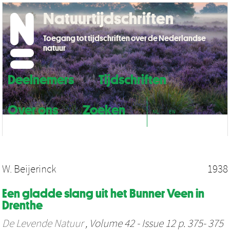
Natuurtijdschriften
Toegang tot tijdschriften over de Nederlandse
natuur
Deelnemers
Tijdschriften
Over ons
Zoeken
NL
EN
W. Beijerinck
1938
Een gladde slang uit het Bunner Veen in
Drenthe
De Levende Natuur
, Volume 42 - Issue 12 p. 375- 375