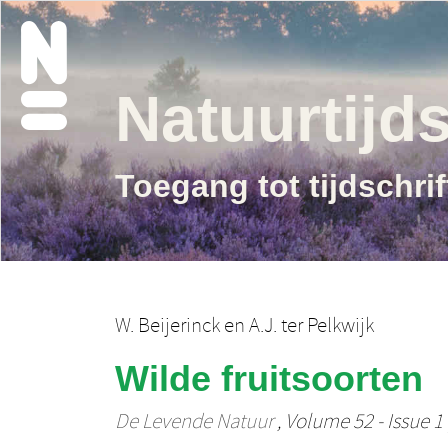
Natuurtijds
Toegang tot tijdschri
W. Beijerinck
en
A.J. ter Pelkwijk
Wilde fruitsoorten
De Levende Natuur
, Volume 52 - Issue 1 