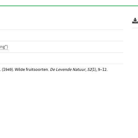
ing")
. (1949). Wilde fruitsoorten.
De Levende Natuur
,
52
(1), 9–12.