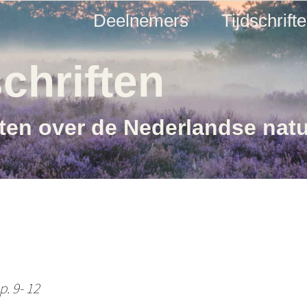
Deelnemers
Tijdschrift
chriften
ften over de Nederlandse nat
p. 9- 12