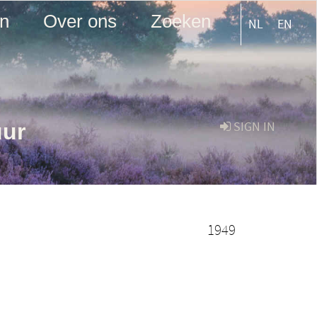
en
Over ons
Zoeken
NL
EN
uur
SIGN IN
1949