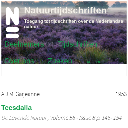
Natuurtijdschriften
Toegang tot tijdschriften over de Nederlandse
natuur
Deelnemers
Tijdschriften
Over ons
Zoeken
NL
EN
A.J.M. Garjeanne
1953
Teesdalia
De Levende Natuur
, Volume 56 - Issue 8 p. 146- 154