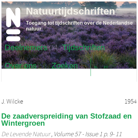
Natuurtijdschriften
Toegang tot tijdschriften over de Nederlandse
natuur
Deelnemers
Tijdschriften
Over ons
Zoeken
NL
EN
J. Wilcke
1954
De zaadverspreiding van Stofzaad en
Wintergroen
De Levende Natuur
, Volume 57 - Issue 1 p. 9- 11