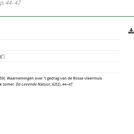
p. 44- 47
g")
(1959). Waarnemingen over 't gedrag van de Rosse vleermuis
de zomer.
De Levende Natuur
,
62
(2), 44–47.