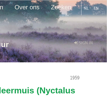
en
Over ons
Zoeken
NL
EN
uur
SIGN IN
1959
leermuis (Nyctalus