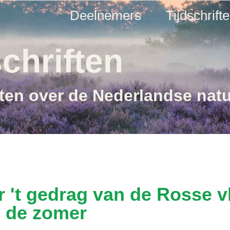
Deelnemers
Tijdschrift
chriften
ften over de Nederlandse nat
't gedrag van de Rosse v
e de zomer