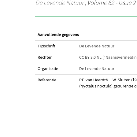
De Levende Natuur
, Volume 62 - Issue 2 
Aanvullende gegevens
Tijdschrift
De Levende Natuur
Rechten
CC BY 3.0 NL ("Naamsvermeldin
Organisatie
De Levende Natuur
Referentie
P.F. van Heerdt& J.W. Sluiter. 
(Nyctalus noctula) gedurende 