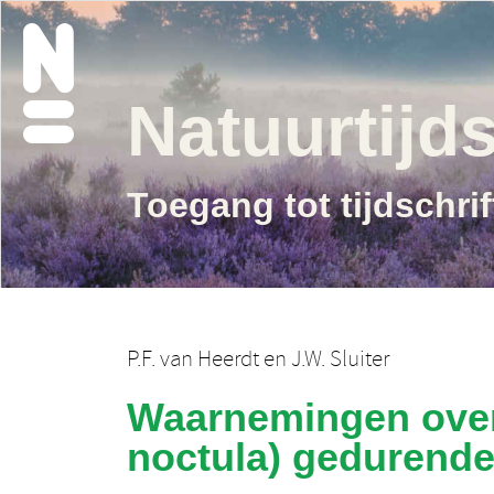
Natuurtijds
Toegang tot tijdschri
P.F. van Heerdt
en
J.W. Sluiter
Waarnemingen over 
noctula) gedurend