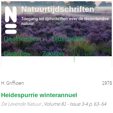
Natuurtijdschriften
Toegang tot tijdschriften over de Nederlandse
natuur
Deelnemers
Tijdschriften
Over ons
Zoeken
NL
EN
H. Griffioen
1978
Heidespurrie winterannuel
De Levende Natuur
, Volume 81 - Issue 3-4 p. 63- 64