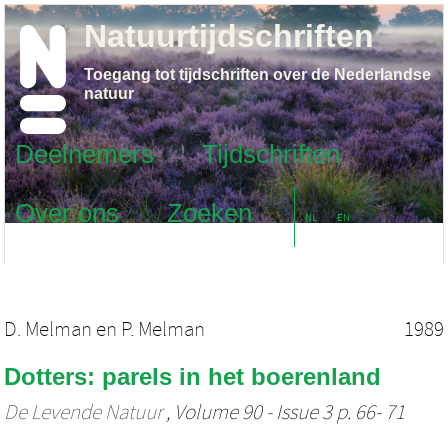
Natuurtijdschriften
Toegang tot tijdschriften over de Nederlandse
natuur
Deelnemers
Tijdschriften
Over ons
Zoeken
NL
EN
D. Melman
en
P. Melman
1989
Dotters: parels in het boerenland
De Levende Natuur
, Volume 90 - Issue 3 p. 66- 71