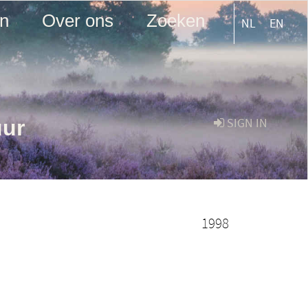
en
Over ons
Zoeken
NL
EN
uur
SIGN IN
1998