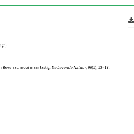
ng")
en Beverrat: mooi maar lastig.
De Levende Natuur
,
99
(1), 12–17.