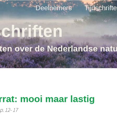
Deelnemers
Tijdschrift
chriften
ften over de Nederlandse nat
rat: mooi maar lastig
p. 12- 17