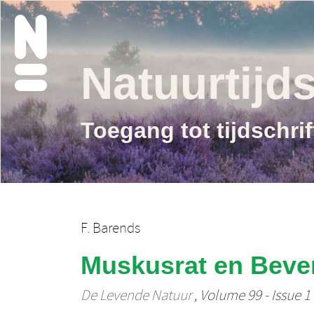
Natuurtijds
Toegang tot tijdschri
F. Barends
Muskusrat en Bever
De Levende Natuur
, Volume 99 - Issue 1 