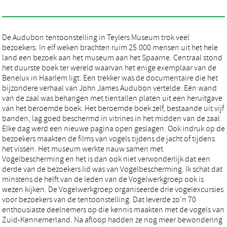
De Audubon tentoonstelling in Teylers Museum trok veel
bezoekers. In elf weken brachten ruim 25.000 mensen uit het hele
land een bezoek aan het museum aan het Spaarne. Centraal stond
het duurste boek ter wereld waarvan het enige exemplaar van de
Benelux in Haarlem ligt. Een trekker was de documentaire die het
bijzondere verhaal van John James Audubon vertelde. Eén wand
van de zaal was behangen met tientallen platen uit een heruitgave
van het beroemde boek. Het beroemde boek zelf, bestaande uit vijf
banden, lag goed beschermd in vitrines in het midden van de zaal.
Elke dag werd een nieuwe pagina open geslagen. Ook indruk op de
bezoekers maakten de films van vogels tijdens de jacht of tijdens
het vissen. Het museum werkte nauw samen met
Vogelbescherming en het is dan ook niet verwonderlijk dat een
derde van de bezoekers lid was van Vogelbescherming. Ik schat dat
minstens de helft van de leden van de Vogelwerkgroep ook is
wezen kijken. De Vogelwerkgroep organiseerde drie vogelexcursies
voor bezoekers van de tentoonstelling. Dat leverde zo’n 70
enthousiaste deelnemers op die kennis maakten met de vogels van
Zuid-Kennemerland. Na afloop hadden ze nog meer bewondering