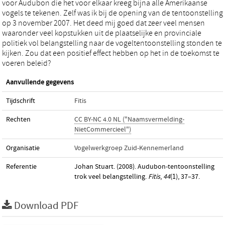
voor Audubon die het voor elkaar kreeg bijna alle Amerikaanse
vogels te tekenen. Zelf was ik bij de opening van de tentoonstelling
op 3 november 2007. Het deed mij goed dat zeer veel mensen
waaronder veel kopstukken uit de plaatselijke en provinciale
politiek vol belangstelling naar de vogeltentoonstelling stonden te
kijken. Zou dat een positief effect hebben op het in de toekomst te
voeren beleid?
Aanvullende gegevens
Tijdschrift
Fitis
Rechten
CC BY-NC 4.0 NL ("Naamsvermelding-
NietCommercieel")
Organisatie
Vogelwerkgroep Zuid-Kennemerland
Referentie
Johan Stuart. (2008). Audubon-tentoonstelling
trok veel belangstelling.
Fitis
,
44
(1), 37–37.
Download PDF