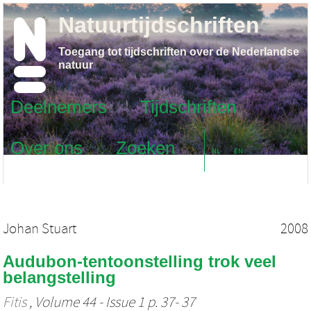
Natuurtijdschriften
Toegang tot tijdschriften over de Nederlandse
natuur
Deelnemers
Tijdschriften
Over ons
Zoeken
NL
EN
Johan Stuart
2008
Audubon-tentoonstelling trok veel
belangstelling
Fitis
, Volume 44 - Issue 1 p. 37- 37