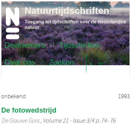
Natuurtijdschriften
Toegang tot tijdschriften over de Nederlandse
natuur
Deelnemers
Tijdschriften
Over ons
Zoeken
NL
EN
onbekend
1993
De fotowedstrijd
De Grauwe Gors
, Volume 21 - Issue 3/4 p. 74- 76