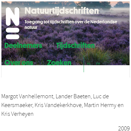
Natuurtijdschriften
Toegang tot tijdschriften over de Nederlandse
natuur
Deelnemers
Tijdschriften
Over ons
Zoeken
NL
EN
Margot Vanhellemont
,
Lander Baeten
,
Luc de
Keersmaeker
,
Kris Vandekerkhove
,
Martin Hermy
en
Kris Verheyen
2009