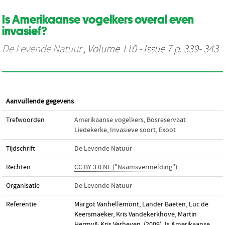
Is Amerikaanse vogelkers overal even
invasief?
De Levende Natuur
, Volume 110 - Issue 7 p. 339- 343
Aanvullende gegevens
Trefwoorden
Amerikaanse vogelkers
,
Bosreservaat
Liedekerke
,
Invasieve soort
,
Exoot
Tijdschrift
De Levende Natuur
Rechten
CC BY 3.0 NL ("Naamsvermelding")
Organisatie
De Levende Natuur
Referentie
Margot Vanhellemont, Lander Baeten, Luc de
Keersmaeker, Kris Vandekerkhove, Martin
Hermy& Kris Verheyen. (2009). Is Amerikaanse