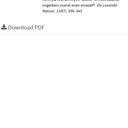
vogelkers overal even invasief?.
De Levende
Natuur
,
110
(7), 339–343.
Download PDF