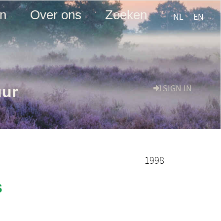
en
Over ons
Zoeken
NL
EN
uur
SIGN IN
1998
s