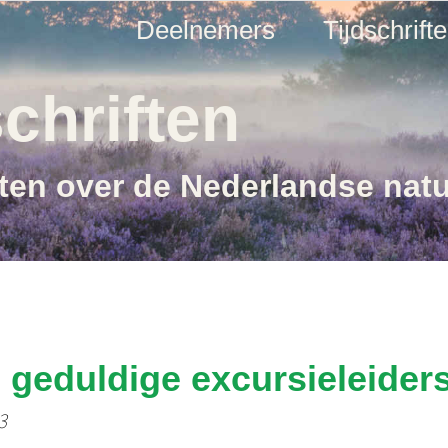
Deelnemers
Tijdschrift
chriften
ften over de Nederlandse nat
 geduldige excursieleider
3