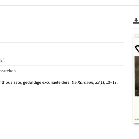
g")
mstreken
enthousiaste, geduldige excursieleiders.
De Korhaan
,
32
(1), 13–13.