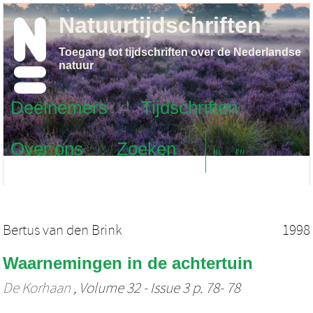
Natuurtijdschriften
Toegang tot tijdschriften over de Nederlandse
natuur
Deelnemers
Tijdschriften
Over ons
Zoeken
NL
EN
Bertus van den Brink
1998
Waarnemingen in de achtertuin
De Korhaan
, Volume 32 - Issue 3 p. 78- 78