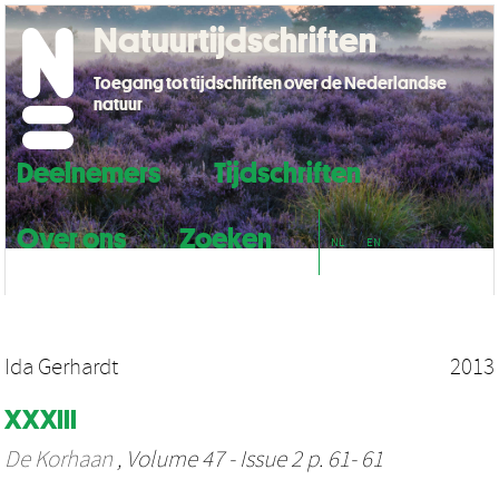
Natuurtijdschriften
Toegang tot tijdschriften over de Nederlandse
natuur
Deelnemers
Tijdschriften
Over ons
Zoeken
NL
EN
Ida Gerhardt
2013
XXXIII
De Korhaan
, Volume 47 - Issue 2 p. 61- 61