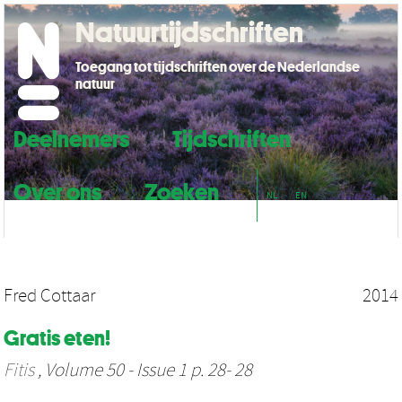
Natuurtijdschriften
Toegang tot tijdschriften over de Nederlandse
natuur
Deelnemers
Tijdschriften
Over ons
Zoeken
NL
EN
Fred Cottaar
2014
Gratis eten!
Fitis
, Volume 50 - Issue 1 p. 28- 28