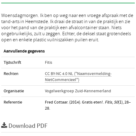
Woensdagmorgen. Ik ben op weg naar een vroege afspraak met de
tand-arts in Heemstede. Ik draai de straat in van de praktijk en zie
voor het pand van de praktijk een afvalcontainer staan. Niets
ongebruikelijks, zult u zeggen. Echter, de deksel staat grotendeels
open en enkele plastic vuilniszakken puilen eruit.
Aanvullende gegevens
Tijdschrift
Fitis
Rechten
CC BY-NC 4.0 NL ("Naamsvermelding-
NietCommercieel")
Organisatie
Vogelwerkgroep Zuid-Kennemerland
Referentie
Fred Cottaar. (2014). Gratis eten!.
Fitis
,
50
(1), 28–
28.
Download PDF