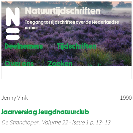
Natuurtijdschriften
Toegang tot tijdschriften over de Nederlandse
natuur
Deelnemers
Tijdschriften
Over ons
Zoeken
NL
EN
Jenny Vink
1990
Jaarverslag Jeugdnatuurclub
De Strandloper
, Volume 22 - Issue 1 p. 13- 13