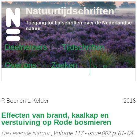
Natuurtijdschriften
Toegang tot tijdschriften over de Nederlandse
natuur
Deelnemers
Tijdschriften
Over ons
Zoeken
NL
EN
P. Boer
en
L. Kelder
2016
Effecten van brand, kaalkap en
verstuiving op Rode bosmieren
De Levende Natuur
, Volume 117 - Issue 002 p. 61- 64