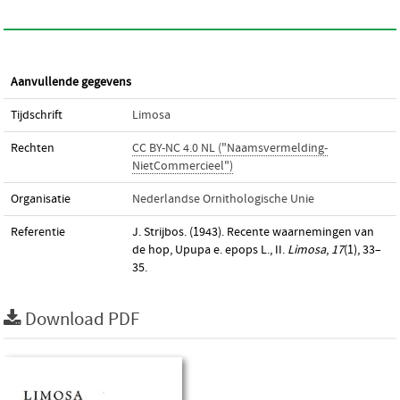
Aanvullende gegevens
Tijdschrift
Limosa
Rechten
CC BY-NC 4.0 NL ("Naamsvermelding-
NietCommercieel")
Organisatie
Nederlandse Ornithologische Unie
Referentie
J. Strijbos. (1943). Recente waarnemingen van
de hop, Upupa e. epops L., II.
Limosa
,
17
(1), 33–
35.
Download PDF