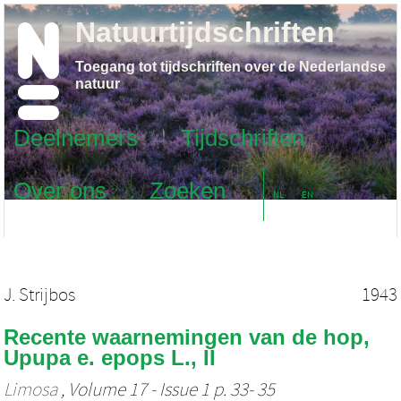
Natuurtijdschriften
Toegang tot tijdschriften over de Nederlandse
natuur
Deelnemers
Tijdschriften
Over ons
Zoeken
NL
EN
J. Strijbos
1943
Recente waarnemingen van de hop,
Upupa e. epops L., II
Limosa
, Volume 17 - Issue 1 p. 33- 35